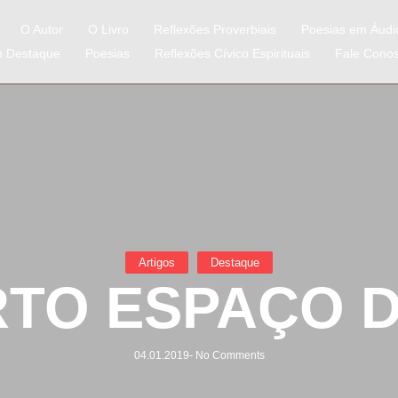
O Autor
O Livro
Reflexões Proverbiais
Poesias em Áudi
m Destaque
Poesias
Reflexões Cívico Espirituais
Fale Cono
Artigos
Destaque
TO ESPAÇO 
04.01.2019
-
No Comments