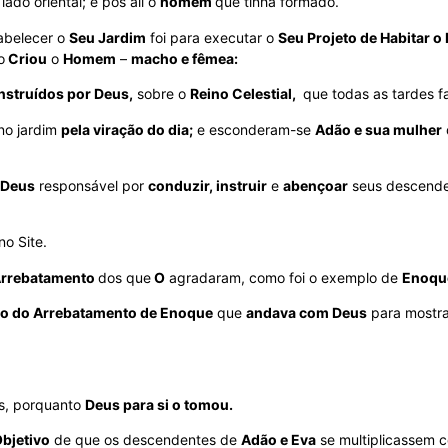
lado oriental; e pôs ali o
homem
que tinha formado.
tabelecer o
Seu Jardim
foi para executar o
Seu Projeto de Habitar o 
o
Criou
o
Homem
–
macho e fêmea:
nstruídos por Deus,
sobre o
Reino Celestial,
que todas as tardes 
no jardim
pela viração do dia;
e esconderam-se
Adão e sua mulher
Deus
responsável por
conduzir, instruir
e
abençoar
seus descenden
no Site.
rrebatamento
dos que
O
agradaram, como foi o exemplo de
Enoqu
io do Arrebatamento de Enoque
que
andava com Deus
para mostra
s, porquanto
Deus para si o tomou.
bjetivo
de que os descendentes de
Adão e Eva
se multiplicassem