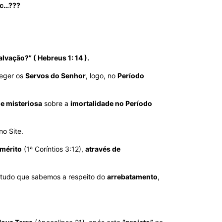
tc…???
lvação?” ( Hebreus 1: 14 ).
teger os
Servos do Senhor
, logo, no
Período
 e misteriosa
sobre a
imortalidade no Período
no Site.
 mérito
(1ª Coríntios 3:12),
através de
tudo que sabemos a respeito do
arrebatamento
,