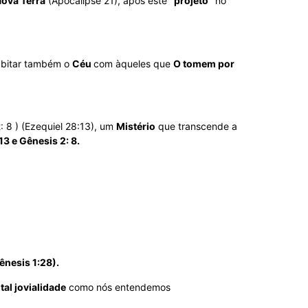
ova Terra
(Apocalipse 21), após este
“projeto”
no
abitar também o
Céu
com àqueles que
O tomem por
: 8 ) (Ezequiel 28:13), um
Mistério
que transcende a
13 e Gênesis 2: 8.
ênesis 1:28).
tal jovialidade
como nós entendemos