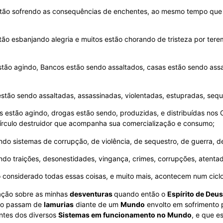
tão sofrendo as consequências de enchentes, ao mesmo tempo que 
ão esbanjando alegria e muitos estão chorando de tristeza por terem
tão agindo, Bancos estão sendo assaltados, casas estão sendo assal
tão sendo assaltadas, assassinadas, violentadas, estupradas, sequ
s estão agindo, drogas estão sendo, produzidas, e distribuídas no
Círculo destruidor que acompanha sua comercialização e consumo;
ndo sistemas de corrupção, de violência, de sequestro, de guerra, de
ndo traições, desonestidades, vingança, crimes, corrupções, atenta
nsiderado todas essas coisas, e muito mais, acontecem num ciclo
ção sobre as minhas
desventuras
quando então o
Espírito de Deus
ão passam de
lamurias
diante de um
Mundo
envolto em sofrimento 
ntes dos diversos
Sistemas em funcionamento no Mundo
, e que e