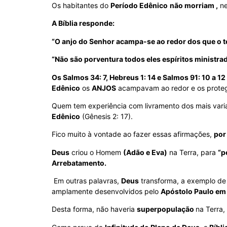
Os habitantes do
Período Edênico
não morriam ,
ne
A Bíblia responde:
“O anjo do Senhor acampa-se ao redor dos que o te
“Não são porventura todos eles espíritos ministrad
Os Salmos 34: 7, Hebreus 1: 14 e Salmos 91: 10 a 12
Edênico
os
ANJOS
acampavam ao redor e os prote
Quem tem experiência com livramento dos mais vari
Edênico
(Gênesis 2: 17).
Fico muito à vontade ao fazer essas afirmações,
por
Deus
criou o Homem
(Adão e Eva)
na Terra, para
“p
Arrebatamento.
Em outras palavras,
Deus
transforma, a exemplo d
amplamente desenvolvidos pelo
Apóstolo Paulo em 
Desta forma, não haveria
superpopulação
na Terra,