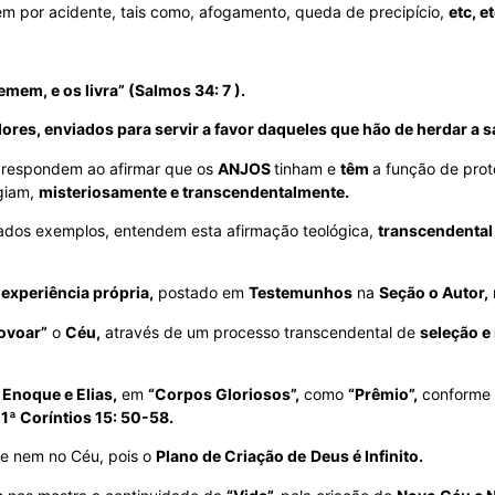
m por acidente, tais como, afogamento, queda de precipício,
etc, e
mem, e os livra” (Salmos 34: 7 ).
ores, enviados para servir a favor daqueles que hão de herdar a sa
respondem ao afirmar que os
ANJOS
tinham e
têm
a função de pro
giam,
misteriosamente e transcendentalmente.
ados exemplos, entendem esta afirmação teológica,
transcendental
 experiência própria,
postado em
Testemunhos
na
Seção o Autor,
ovoar”
o
Céu,
através de um processo transcendental de
seleção e
e
Enoque e Elias,
em
“Corpos Gloriosos”,
como
“Prêmio”,
conforme 
1ª Coríntios 15: 50-58.
 e nem no Céu, pois o
Plano de Criação de
Deus é Infinito.