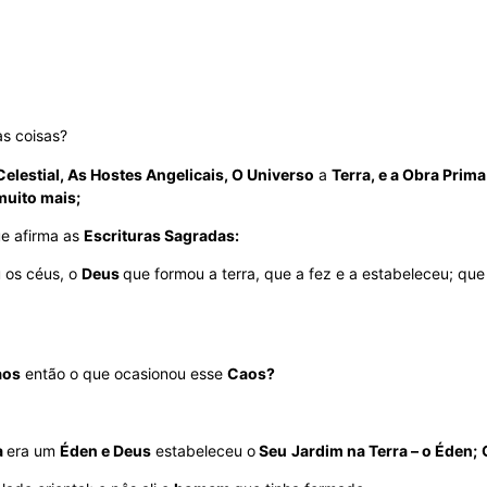
as coisas?
Celestial, As Hostes Angelicais, O Universo
a
Terra, e a Obra Prima
muito mais;
e afirma as
Escrituras Sagradas:
 os céus, o
Deus
que formou a terra, que a fez e a estabeleceu; qu
aos
então o que ocasionou esse
Caos?
a
era um
Éden e Deus
estabeleceu o
Seu
Jardim na Terra – o Éden;