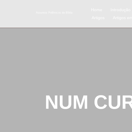
Home
Introdução
Assuntos Polêmicos da Bíblia
Artigos
Artigos e
NUM CUR