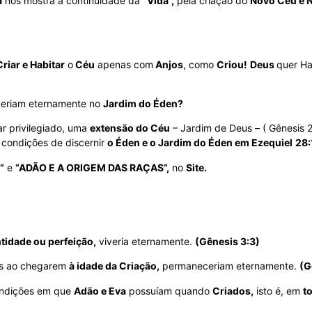
a
nos mostra a continuidade da
“Vida”,
pela criação do
Novo Céu e N
Criar e Habitar
o
Céu
apenas com
Anjos
, como
Criou!
Deus
quer H
eriam eternamente no
Jardim do Éden?
ar privilegiado, uma
extensão do Céu
– Jardim de Deus – ( Gênesis 2
condições de discernir
o Éden e o Jardim do Éden em Ezequiel
28:
”
e
“ADÃO E A ORIGEM DAS RAÇAS”,
no
Site.
tidade ou perfeição,
viveria eternamente.
(Gênesis 3:3)
as ao chegarem
à idade da Criação,
permaneceriam eternamente.
(G
ondições em que
Adão e Eva
possuíam quando
Criados,
isto é, em
to