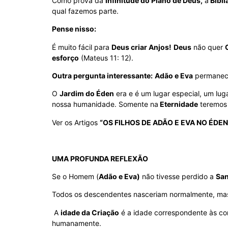
Como prova da
Infinitude do Plano de Deus,
a
Bíbli
qual fazemos parte.
Pense nisso:
É muito fácil para
Deus criar Anjos!
Deus
não quer
esforço
(Mateus 11: 12).
Outra pergunta interessante:
Adão e Eva
permanec
O
Jardim do Éden
era e é um lugar especial, um lug
nossa humanidade. Somente na
Eternidade
teremos 
Ver os Artigos
“OS FILHOS DE ADÃO E EVA NO ÉDEN
UMA PROFUNDA REFLEXÃO
Se o Homem (
Adão e Eva)
não tivesse perdido a
San
Todos os descendentes nasceriam normalmente, m
A
idade da Criação
é a idade correspondente às c
humanamente.