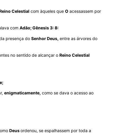
Reino Celestial
com àqueles que
O
acessassem por
falava com
Adão; Gênesis 3: 8:
da presença do
Senhor Deus,
entre as árvores do
tes no sentido de alcançar o
Reino Celestial
e;
r,
enigmaticamente,
como se dava o acesso ao
 como
Deus
ordenou, se espalhassem por toda a