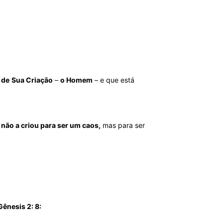
 de
Sua Criação
–
o Homem
– e que está
e
não a criou para ser um caos,
mas para ser
Gênesis 2: 8: