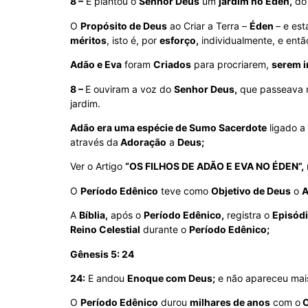
8 –
E plantou o
Senhor Deus
um
jardim no Éden,
do 
O
Propósito de Deus
ao Criar a Terra –
Éden
– e es
méritos
, isto é, por
esforço,
individualmente, e entã
Adão e Eva
foram
Criados
para procriarem,
serem i
8 –
E ouviram a voz do
Senhor Deus,
que passeava 
jardim.
Adão era uma espécie de Sumo Sacerdote
ligado a
através da
Adoração
a
Deus;
Ver o Artigo
“OS FILHOS DE ADÃO E EVA NO ÉDEN”,
O
Período Edênico
teve como
Objetivo de Deus
o
A
A
Bíblia,
após o
Período Edênico,
registra o
Episód
Reino Celestial
durante o
Período Edênico;
Gênesis 5: 24
24:
E andou
Enoque com Deus;
e não apareceu mai
O
Período Edênico
durou
milhares de anos
com o
O