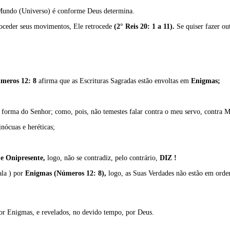
Mundo (Universo) é conforme Deus determina.
roceder seus movimentos, Ele retrocede
(2° Reis 20: 1 a 11).
Se quiser fazer ou
meros 12: 8
afirma que as Escrituras Sagradas estão envoltas em
Enigmas;
a forma do Senhor; como, pois, não temestes falar contra o meu servo, contra M
nócuas e heréticas;
 e Onipresente,
logo, não se contradiz, pelo contrário,
DIZ !
ala ) por
Enigmas (Números 12: 8),
logo, as Suas Verdades não estão em ordens
or Enigmas, e revelados, no devido tempo, por Deus.