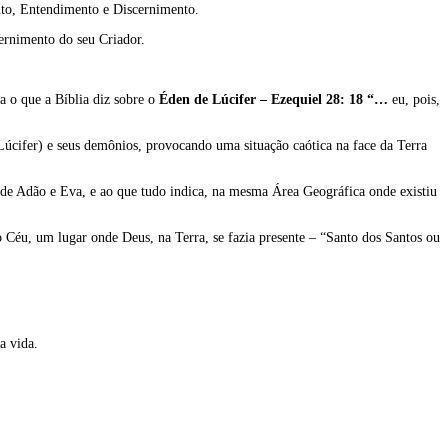
nto, Entendimento e Discernimento.
ernimento do seu Criador.
a o que a Bíblia diz sobre o
Éden de Lúcifer – Ezequiel 28: 18 “…
eu, pois,
 Lúcifer) e seus demônios, provocando uma situação caótica na face da Terra
de Adão e Eva, e ao que tudo indica, na mesma Área Geográfica onde existiu
 Céu, um lugar onde Deus, na Terra, se fazia presente – “Santo dos Santos ou
a vida.