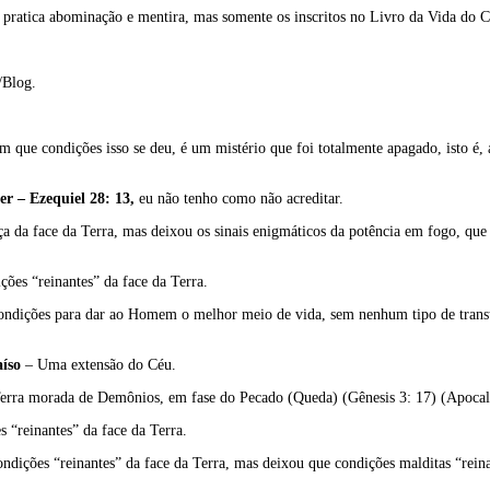
 pratica abominação e mentira, mas somente os inscritos no Livro da Vida do C
/Blog.
m que condições isso se deu, é um mistério que foi totalmente apagado, isto é,
er – Ezequiel 28: 13,
eu não tenho como não acreditar.
nça da face da Terra, mas deixou os sinais enigmáticos da potência em fogo, que
ões “reinantes” da face da Terra.
r condições para dar ao Homem o melhor meio de vida, sem nenhum tipo de tra
íso
– Uma extensão do Céu.
Terra morada de Demônios, em fase do Pecado (Queda) (Gênesis 3: 17) (Apocali
 “reinantes” da face da Terra.
ndições “reinantes” da face da Terra, mas deixou que condições malditas “rein