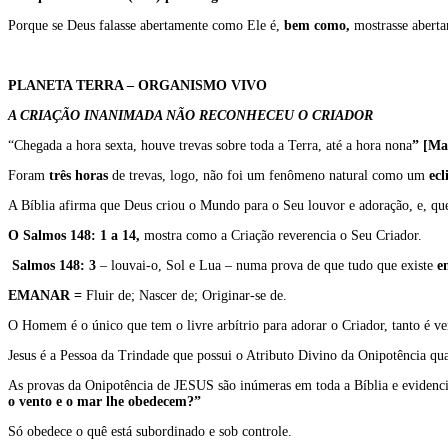
Porque se Deus falasse abertamente como Ele é,
bem como,
mostrasse aberta
PLANETA TERRA – ORGANISMO VIVO
A CRIAÇÃO INANIMADA NÃO RECONHECEU O CRIADOR
“Chegada a hora sexta, houve trevas sobre toda a Terra, até a hora nona
” [Ma
Foram
três horas
de trevas, logo, não foi um fenômeno natural como um
ecl
A Bíblia afirma que Deus criou o Mundo para o Seu louvor e adoração, e, que 
O Salmos 148: 1 a 14,
mostra como a Criação reverencia o Seu Criador.
Salmos 148: 3
– louvai-o, Sol e Lua – numa prova de que tudo que existe
e
EMANAR =
Fluir de; Nascer de; Originar-se de.
O Homem é o único que tem o livre arbítrio para adorar o Criador, tanto é 
Jesus é a Pessoa da Trindade que possui o Atributo Divino da Onipotência q
As provas da Onipotência de JESUS são inúmeras em toda a Bíblia e evidenc
o vento e o mar lhe obedecem?”
Só obedece o quê está subordinado e sob controle.