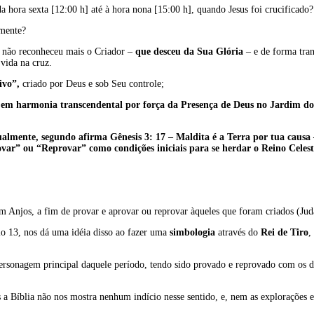
 da hora sexta [12:00 h] até à hora nona [15:00 h], quando Jesus foi crucificado
mente?
não reconheceu mais o Criador –
que desceu da Sua Glória
– e de forma tran
vida na cruz.
ivo”,
criado por Deus e sob Seu controle;
 em harmonia transcendental por força da Presença de Deus no Jardim d
lmente, segundo afirma Gênesis 3: 17 – Maldita é a Terra por tua causa
var” ou “Reprovar” como condições iniciais para se herdar o Reino Celesti
m Anjos, a fim de provar e aprovar ou reprovar àqueles que foram criados (Juda
lo 13, nos dá uma idéia disso ao fazer uma
simbologia
através do
Rei de Tiro
,
ersonagem principal daquele período, tendo sido provado e reprovado com os
 a Bíblia não nos mostra nenhum indício nesse sentido, e, nem as explorações es