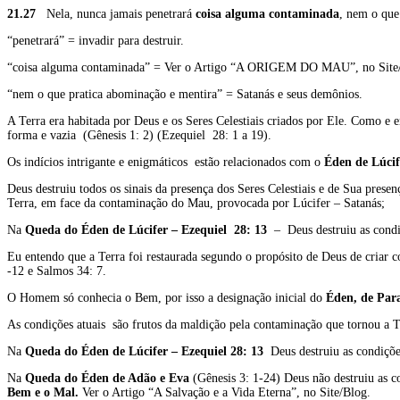
21.27
Nela, nunca jamais penetrará
coisa alguma contaminada
, nem o que
“penetrará” = invadir para destruir.
“coisa alguma contaminada” = Ver o Artigo “A ORIGEM DO MAU”, no Site
“nem o que pratica abominação e mentira” = Satanás e seus demônios.
A Terra era habitada por Deus e os Seres Celestiais criados por Ele. Como e e
forma e vazia (Gênesis 1: 2) (Ezequiel 28: 1 a 19).
Os indícios intrigante e enigmáticos estão relacionados com o
Éden de Lúcif
Deus destruiu todos os sinais da presença dos Seres Celestiais e de Sua prese
Terra, em face da contaminação do Mau, provocada por Lúcifer – Satanás;
Na
Queda do Éden de Lúcifer – Ezequiel 28: 13
– Deus destruiu as condiç
Eu entendo que a Terra foi restaurada segundo o propósito de Deus de cria
-12 e Salmos 34: 7.
O Homem só conhecia o Bem, por isso a designação inicial do
Éden, de Para
As condições atuais são frutos da maldição pela contaminação que tornou a 
Na
Queda do Éden de Lúcifer – Ezequiel 28: 13
Deus destruiu as condições
Na
Queda do Éden de Adão e Eva
(Gênesis 3: 1-24) Deus não destruiu as co
Bem e o Mal.
Ver o Artigo “A Salvação e a Vida Eterna”, no Site/Blog.