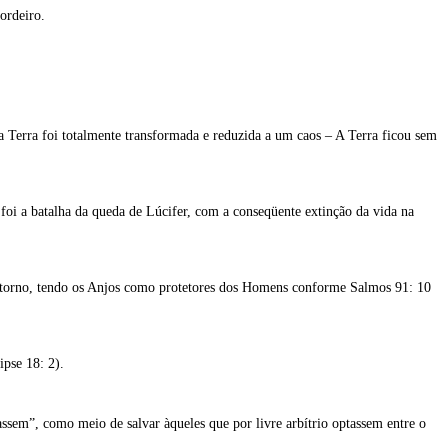
ordeiro.
 a Terra foi totalmente transformada e reduzida a um caos – A Terra ficou sem
 foi a batalha da queda de Lúcifer, com a conseqüente extinção da vida na
nstorno, tendo os Anjos como protetores dos Homens conforme Salmos 91: 10
pse 18: 2).
assem”, como meio de salvar àqueles que por livre arbítrio optassem entre o