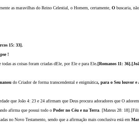
mente as maravilhas do Reino Celestial, o Homem, certamente,
O
buscaria, nã
rcos 15: 33].
ipse !
todas as coisas foram criadas dEle, por Ele e para Ele
.[Romanos 11: 36].[Joã
manou
do Criador de forma transcendental e enigmática
, para o Seu louvor e
verdade que João 4: 23 e 24 afirmam que Deus procura adoradores que O adorem
uando afirma que possui todo o
Poder no Céu e na Terra
. [Mateus 28: 18].[Fili
iadas no Novo Testamento, sendo que a afirmação mais conclusiva está em
Mar