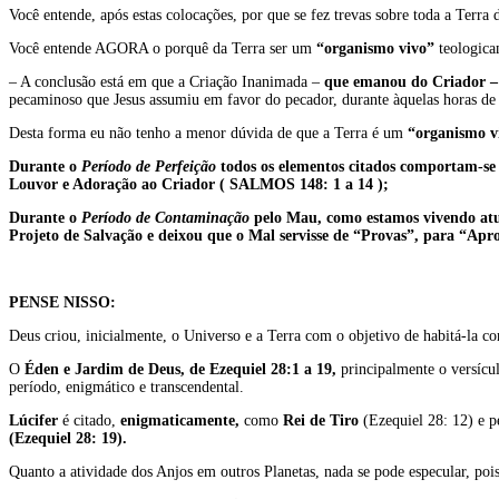
Você entende, após estas colocações, por que se fez trevas sobre toda a Terra
Você entende AGORA o porquê da Terra ser um
“organismo vivo”
teologica
– A conclusão está em que a Criação Inanimada –
que emanou do Criador –
pecaminoso que Jesus assumiu em favor do pecador, durante àquelas horas de 
Desta forma eu não tenho a menor dúvida de que a Terra é um
“organismo v
Durante o
Período de Perfeição
todos os elementos citados comportam-se
Louvor e Adoração ao Criador ( SALMOS 148: 1 a 14 );
Durante o
Período de Contaminação
pelo Mau, como estamos vivendo atua
Projeto de Salvação e deixou que o Mal servisse de “Provas”, para “Apro
PENSE NISSO:
Deus criou, inicialmente, o Universo e a Terra com o objetivo de habitá-la co
O
Éden e Jardim de Deus, de Ezequiel 28:1 a 19,
principalmente o versícu
período, enigmático e transcendental.
Lúcifer
é citado,
enigmaticamente,
como
Rei de Tiro
(Ezequiel 28: 12) e p
(Ezequiel 28: 19).
Quanto a atividade dos Anjos em outros Planetas, nada se pode especular, pois