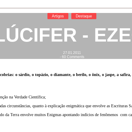
Artigos
Destaque
ÚCIFER - EZE
27.01.2011
-
60 Comments
rias: o sárdio, o topázio, o diamante, o berilo, o ônix, o jaspe, a safira,
nção na Verdade Científica;
das circunstâncias, quanto à explicação enigmática que envolve as Escrituras S
ado da Terra envolve muitos Enigmas apontando indícios de fenômenos com carac