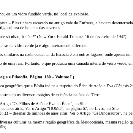
u-se um vidro fundido verde, no local da explosão.
pista – Eles tinham escavado no antigo vale do Eufrates, e haviam desenterrad
tiga cultura de homens das cavernas.
nse só nisso, irmão !” (New York Herald Tribune, 16 de fevereiro de 1947).
iras de vidro verde já é algo inteiramente diferente.
s similares na costa ocidental da Escócia e em outros lugares, onde apenas um 
de uma raiz. Portanto, o que produziu uma camada inteira de vidro verde, em 
logia e Filosofia, Página 180 – Volume I ).
ea geográfica que a Bíblia indica a respeito do Éden de Adão e Eva (Gênesis 2: 
strando os diversos estágios de existência na face da Terra:
Artigo “Os Filhos de Adão e Eva no Éden”, no Site.
e anos atrás; Ver o Artigo “HOMO”, na página 67, no Livro, no Site.
8: 13
– dezenas de milhões de anos atrás; Ver o Artigo “Os Dinossauros”, na pá
diversas culturas na mesma região geográfica da Mesopotâmia, mesma região qu
ião;