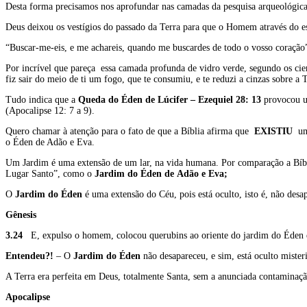
Desta forma precisamos nos aprofundar nas camadas da pesquisa arqueológica
Deus deixou os vestígios do passado da Terra para que o Homem através do e
“Buscar-me-eis, e me achareis, quando me buscardes de todo o vosso coraçã
Por incrível que pareça essa camada profunda de vidro verde, segundo os cien
fiz sair do meio de ti um fogo, que te consumiu, e te reduzi a cinzas sobre a
Tudo indica que a
Queda do Éden de Lúcifer – Ezequiel 28: 13
provocou um
(Apocalipse 12: 7 a 9).
Quero chamar à atenção para o fato de que a Bíblia afirma que
EXISTIU
u
o Éden de Adão e Eva.
Um Jardim é uma extensão de um lar, na vida humana. Por comparação a Bíb
Lugar Santo”, como o
Jardim do Éden de
Adão e Eva;
O
Jardim do Éden
é uma extensão do Céu, pois está oculto, isto é, não desa
Gênesis
3.24
E, expulso o homem, colocou querubins ao oriente do jardim do Éden e o
Entendeu?!
– O
Jardim do Éden
não desapareceu, e sim, está oculto mister
A Terra era perfeita em Deus, totalmente Santa, sem a anunciada contaminaç
Apocalipse