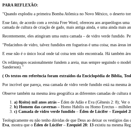
PARA REFLEXÃO:
“Quando explodiu a primeira Bomba Atômica no Novo México, o deserto torno
Esse fato, de acordo com a revista Free Word, ofereceu aos arqueólogos uma 
camada de cultura de criação de gado, mais antiga ainda, e uma ainda mais an
Recentemente, eles atingiram uma outra camada – de vidro verde fundido. Pe
“Pedacinhos de vidro, talvez fundidos em fogueiras é uma coisa; mas áreas inte
E esse não é o único local onde tal coisa tem sido encontrada. Há também área
Os relâmpagos ocasionalmente fundem a areia, mas sempre seguindo o modelo 
Sanderson).”
( Os textos em referência foram extraídos da Enciclopédia de Bíblia, Teo
Por incrível que pareça, essa camada de vidro verde fundido está na mesma ár
Observe também na mesma área geográfica as diferentes camadas de cultura mo
a) 8(oito) mil anos atrás –
Éden de Adão e Eva (Gênesis 2: 8); Ver o 
b) Homem das cavernas –
Homo Habilis ou Homo Erectus – milhões d
c) Camada de vidro verde fundido
–
Éden de Lúcifer – Ezequiel 2
Teologicamente eu não tenho dúvidas de que Deus ao deixar os vestígios das 
Eva
, mostra que o
Éden de
Lúcifer
–
Ezequiel 28: 13
existiu na mesma Reg