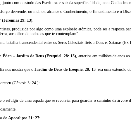
, junto com o estudo das Escrituras e sair da superficialidade, com Conhecime
sforço desvende, ou melhor, alcance o Conhecimento, o Entendimento e o Disc
o”
(Jeremias 29: 13).
tistas, produzida por algo como uma explosão atômica, pode ser a resposta par
 Terra, aos olhos de todos os que te contemplam”.
a batalha transcendental entre os Seres Celestiais fiéis a Deus e, Satanás (Ex
m
Éden – Jardim
de Deus (Ezequiel 28: 13),
anterior em milhões de anos ao 
lia nos mostra que o
Jardim de Deus de Ezequiel 28: 13
era uma extensão do
pareceu (Gênesis 3: 24 ):
 refulgir de uma espada que se revolvia, para guardar o caminho da árvore d
iosamente.
ão de
Apocalipse 21: 27: