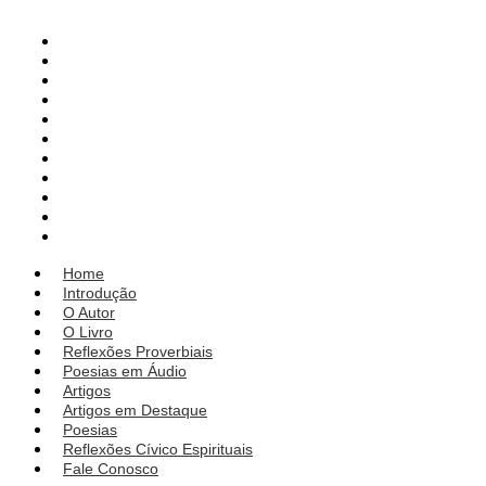
Home
Introdução
O Autor
O Livro
Reflexões Proverbiais
Poesias em Áudio
Artigos
Artigos em Destaque
Poesias
Reflexões Cívico Espirituais
Fale Conosco
Home
Introdução
O Autor
O Livro
Reflexões Proverbiais
Poesias em Áudio
Artigos
Artigos em Destaque
Poesias
Reflexões Cívico Espirituais
Fale Conosco