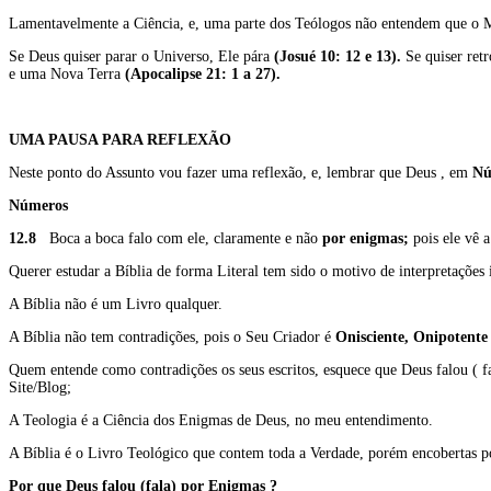
Lamentavelmente a Ciência, e, uma parte dos Teólogos não entendem que o 
Se Deus quiser parar o Universo, Ele pára
(Josué 10: 12 e 13).
Se quiser ret
e uma Nova Terra
(Apocalipse 21: 1 a 27).
UMA PAUSA PARA REFLEXÃO
Neste ponto do Assunto vou fazer uma reflexão, e, lembrar que Deus , em
Nú
Números
12.8
Boca a boca falo com ele, claramente e não
por enigmas;
pois ele vê 
Querer estudar a Bíblia de forma Literal tem sido o motivo de interpretações i
A Bíblia não é um Livro qualquer.
A Bíblia não tem contradições, pois o Seu Criador é
Onisciente, Onipotente
Quem entende como contradições os seus escritos, esquece que Deus falou ( f
Site/Blog;
A Teologia é a Ciência dos Enigmas de Deus, no meu entendimento.
A Bíblia é o Livro Teológico que contem toda a Verdade, porém encobertas p
Por que Deus falou (fala) por Enigmas ?