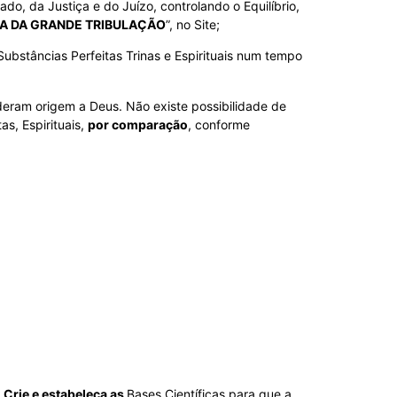
o, da Justiça e do Juízo, controlando o Equilíbrio,
A DA GRANDE TRIBULAÇÃO
”, no Site;
Substâncias Perfeitas Trinas e Espirituais num tempo
deram origem a Deus. Não existe possibilidade de
s, Espirituais,
por comparação
, conforme
a
Crie e estabeleça as
Bases Científicas para que a