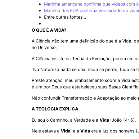
Marinha americana confirma que vídeos com ó
Marinha dos EUA confirma veracidade de víd
Entre outras fontes…
O QUE É A VIDA?
A Ciência não tem uma definição do que é a Vida, po
no Universo;
A Ciência insiste na Teoria da Evolução, porém um re
“Na Natureza nada se cria, nada se perde, tudo se t
Preste atenção: meu embasamento sobre a Vida está
e sim por Deus que estabeleceu suas Bases Científi
Não confundir Transformação e Adaptação ao meio a
A TEOLOGIA EXPLICA
Eu sou o Caminho, a Verdade e a
Vida
(João 14: 6).
Nele estava a
Vida
, e a
Vida
era a luz dos homens (J