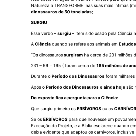
Natureza a TRANSFORME nas suas mais ínfimas (mic
dinossauros de 50 toneladas;
SURGIU
Esse verbo –
surgiu
– tem sido usado pela Ciência 
A
Ciência
quando se refere aos animais em
Estudos
“Os dinossauros
surgiram
há cerca de 231 milhões d
231 – 66 = 165 ( foram cerca de
165 milhões de an
Durante o
Período dos Dinossauros
foram milhares
Após o
Período dos Dinossauros
e
ainda hoje
são 
Do exposto fica a pergunta para a Ciência:
Que surgiu primeiro os
ERBÍVOROS
ou os
CARNÍVO
Se os
ERBÍVOROS
para que houvesse um povoament
Execução do Projeto, e a Bíblia esclarece quando e
deixa evidente que adaptou os carnívoros, inclusiv