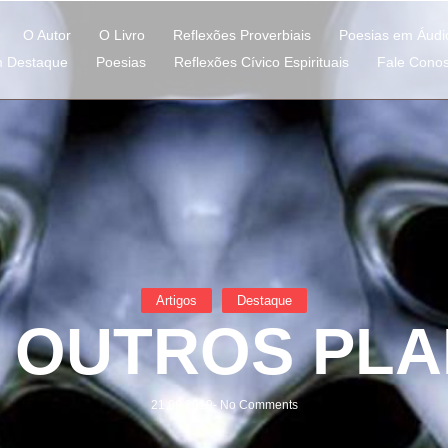
O Autor
O Livro
Reflexões Proverbiais
Poesias em Áudi
m Destaque
Poesias
Reflexões Cívico Espirituais
Fale Cono
Artigos
Destaque
M OUTROS PLA
21.09.2019
-
No Comments