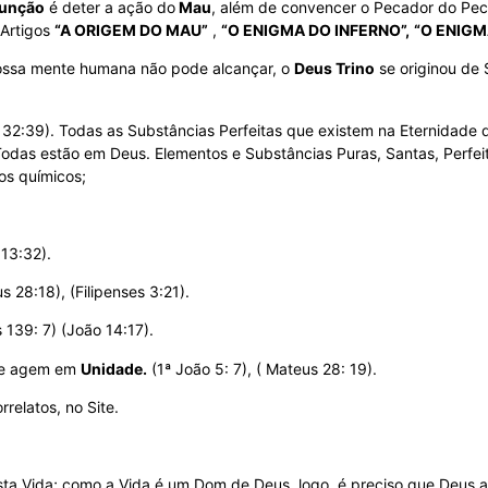
Função
é deter a ação do
Mau
, além de convencer o Pecador do Pecad
 Artigos
“A ORIGEM DO MAU”
,
“O ENIGMA DO INFERNO”,
“O ENIGM
 nossa mente humana não pode alcançar, o
Deus Trino
se originou de 
 32:39). Todas as Substâncias Perfeitas que existem na Eternidade 
Todas estão em Deus. Elementos e Substâncias Puras, Santas, Perfeita
os químicos;
 13:32).
 28:18), (Filipenses 3:21).
139: 7) (João 14:17).
e agem em
Unidade.
(1ª João 5: 7), ( Mateus 28: 19).
relatos, no Site.
sta Vida; como a Vida é um Dom de Deus, logo, é preciso que Deus 