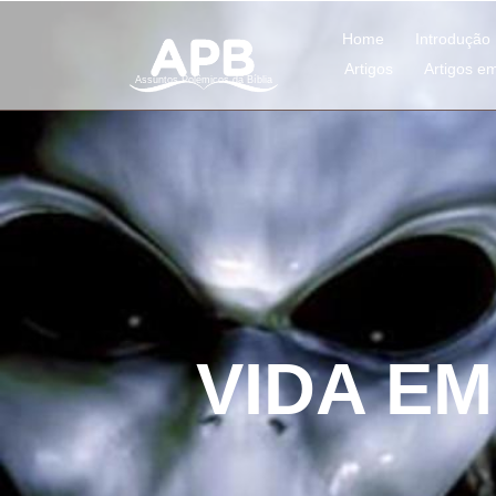
Home
Introdução
Artigos
Artigos e
Assuntos Polêmicos da Bíblia
VIDA E