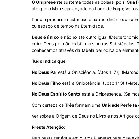
O Onipresente
sustenta todas as coisas, pois,
Sua 
até que o Mau seja lançado no Lago de Fogo; Ver os
Por um processo misterioso e extraordinário que a
ou espaço de tempo na Eternidade.
Deus é único
e não existe outro igual (Deuteronômio
outro Deus por não existir mais outras Substâncias. 
conhecemos através da tabela periódica de element
Tudo indica que:
No Deus Pai
está a Onisciência. (Atos 1: 7); (Marcos
No Deus Filho
está a Onipotência. (João 1: 3) (Mateus
No Deus Espírito Santo
está a Onipresença. (Salmos 
Com certeza os
Três
formam uma
Unidade Perfeita
Ver sobre a Origem de Deus no Livro e nos Artigos cor
Preste Atenção:
Não basta ter água em outros Planetas para que exi