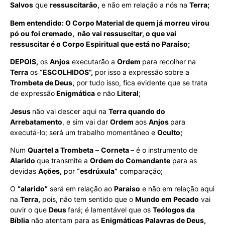
Salvos
que
ressuscitarão,
e não em relação a nós na
Terra;
Bem entendido: O Corpo Material de quem já morreu virou
pó ou foi cremado, não vai ressuscitar, o que vai
ressuscitar é o Corpo Espiritual que está no Paraíso;
DEPOIS,
os
Anjos
executarão a
Ordem
para recolher na
Terra
os
“ESCOLHIDOS”,
por isso a expressão sobre a
Trombeta de Deus,
por tudo isso, fica evidente que se trata
de expressão
Enigmática
e não
Literal
;
Jesus
não vai descer aqui na
Terra quando do
Arrebatamento
, e sim vai dar
Ordem
aos
Anjos
para
executá-lo; será um trabalho momentâneo e
Oculto;
Num
Quartel a Trombeta
–
Corneta
– é o instrumento de
Alarido
que transmite a
Ordem do Comandante
para as
devidas
Ações,
por
“esdrúxula”
comparação;
O
“alarido”
será em relação ao
Paraiso
e não em relação aqui
na
Terra,
pois, não tem sentido que o
Mundo em Pecado
vai
ouvir o que
Deus
fará; é lamentável que os
Teólogos da
Bíblia
não atentam para as
Enigmáticas Palavras de Deus,