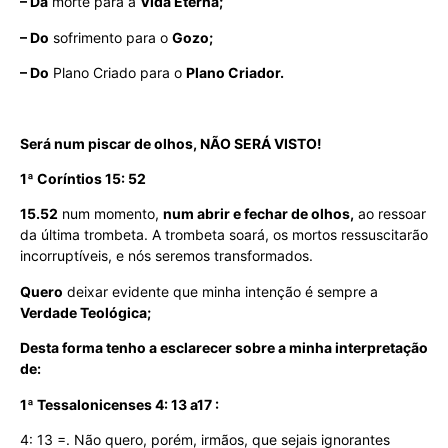
– Da
morte para a
Vida Eterna;
– Do
sofrimento para o
Gozo;
– Do
Plano Criado para o
Plano Criador.
Será num piscar de olhos, NÃO SERÁ VISTO!
1
ª Coríntios 15: 52
15.52
num momento,
num abrir e fechar de olhos,
ao ressoar
da última trombeta. A trombeta soará, os mortos ressuscitarão
incorruptíveis, e nós seremos transformados.
Quero
deixar evidente que minha intenção é sempre a
Verdade Teológica;
Desta forma tenho a esclarecer sobre a minha interpretação
de:
1ª Tessalonicenses 4: 13 a17 :
4: 13 =. Não quero, porém, irmãos, que sejais ignorantes