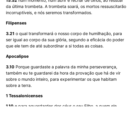
15.52
num momento, num abrir e fechar de olhos, ao ressoar
da última trombeta. A trombeta soará, os mortos ressuscitarão
incorruptíveis, e nós seremos transformados.
Filipenses
3.21
o qual transformará o nosso corpo de humilhação, para
ser igual ao corpo da sua glória, segundo a eficácia do poder
que ele tem de até subordinar a si todas as coisas.
Apocalipse
3.10
Porque guardaste a palavra da minha perseverança,
também eu te guardarei da hora da provação que há de vir
sobre o mundo inteiro, para experimentar os que habitam
sobre a terra.
1 Tessalonicenses
1.10
e para aguardardes dos céus o seu Filho, a quem ele
ressuscitou dentre os mortos, Jesus, que nos
livra da ira
vindoura.
Preste Atenção
que a ênfase das referências são de