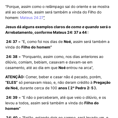
“Porque, assim como o relâmpago sai do oriente e se mostra
até ao ocidente, assim será também a vinda do Filho do
homem:
Mateus 24:27
”
Jesus dá alguns exemplos claros de
como e quando
será o
Arrebatamento, conforme Mateus 24: 37 a 44 :
24: 37
= “E, como foi nos dias de
Noé,
assim será também a
vinda do
Filho do homem”
24: 38
= “Porquanto, assim como, nos dias anteriores ao
dilúvio, comiam, bebiam, casavam e davam-se em
casamento, até ao dia em que
Noé
entrou na arca”,
ATENÇÃO:
Comer, beber e casar não é pecado, porém,
“ELES”
só pensavam nisso, e, não deram crédito à
Pregação
de Noé,
durante cerca de 100
anos ( 2ª Pedro 2: 5 ).
24: 39
= “E não o perceberam, até que veio o dilúvio, e os
levou a todos, assim será também a vinda do
Filho do
homem”
24: 40
= “Então, estando dois no campo, será levado um, e