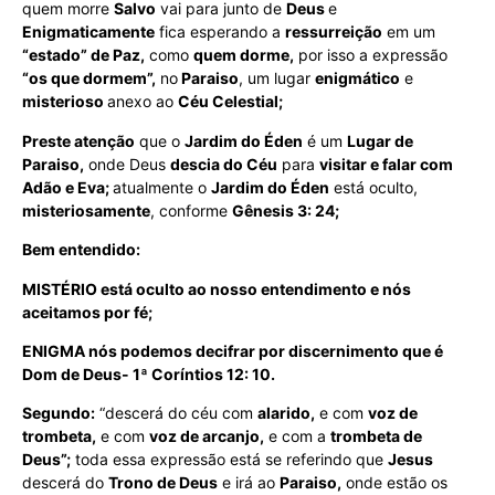
quem morre
Salvo
vai para junto de
Deus
e
Enigmaticamente
fica esperando a
ressurreição
em um
“estado” de Paz,
como
quem dorme,
por isso a expressão
“os que dormem”,
no
Paraiso
, um lugar
enigmático
e
misterioso
anexo ao
Céu Celestial;
Preste atenção
que o
Jardim do Éden
é um
Lugar de
Paraiso,
onde Deus
descia do Céu
para
visitar e falar com
Adão e Eva;
atualmente o
Jardim do Éden
está oculto,
misteriosamente
, conforme
Gênesis 3: 24;
Bem entendido:
MISTÉRIO está oculto ao nosso entendimento e nós
aceitamos por fé;
ENIGMA nós podemos decifrar por discernimento que é
Dom de Deus- 1ª Coríntios 12: 10.
Segundo:
“descerá do céu com
alarido,
e com
voz de
trombeta,
e com
voz de arcanjo,
e com a
trombeta de
Deus”;
toda essa expressão está se referindo que
Jesus
descerá do
Trono de Deus
e irá ao
Paraiso,
onde estão os