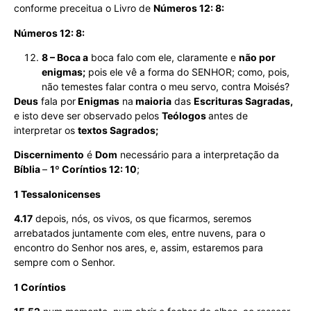
conforme preceitua o Livro de
Números 12: 8:
Números 12: 8:
8 – Boca a
boca falo com ele, claramente e
não por
enigmas;
pois ele vê a forma do SENHOR; como, pois,
não temestes falar contra o meu servo, contra Moisés?
Deus
fala por
Enigmas
na
maioria
das
Escrituras Sagradas,
e isto deve ser observado pelos
Teólogos
antes de
interpretar os
textos Sagrados;
Discernimento
é
Dom
necessário para a interpretação da
Bíblia
–
1º Coríntios 12: 10
;
1 Tessalonicenses
4.17
depois, nós, os vivos, os que ficarmos, seremos
arrebatados juntamente com eles, entre nuvens, para o
encontro do Senhor nos ares, e, assim, estaremos para
sempre com o Senhor.
1 Coríntios