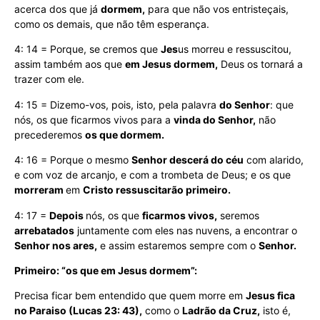
acerca dos que já
dormem,
para que não vos entristeçais,
como os demais, que não têm esperança.
4: 14 = Porque, se cremos que
Jes
us morreu e ressuscitou,
assim também aos que
em Jesus dormem,
Deus os tornará a
trazer com ele.
4: 15 = Dizemo-vos, pois, isto, pela palavra
do Senhor
: que
nós, os que ficarmos vivos para a
vinda do Senhor,
não
precederemos
os que dormem.
4: 16 = Porque o mesmo
Senhor descerá do céu
com alarido,
e com voz de arcanjo, e com a trombeta de Deus; e os que
morreram
em
Cristo ressuscitarão primeiro.
4: 17 =
Depois
nós, os que
ficarmos vivos,
seremos
arrebatados
juntamente com eles nas nuvens, a encontrar o
Senhor nos ares,
e assim estaremos sempre com o
Senhor.
Primeiro: “os que em Jesus dormem”:
Precisa ficar bem entendido que quem morre em
Jesus fica
no Paraiso (Lucas 23: 43),
como o
Ladrão da Cruz,
isto é,