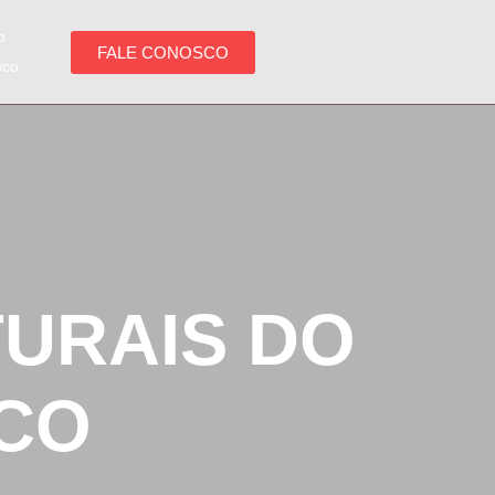
o
FALE CONOSCO
sco
URAIS DO
ICO