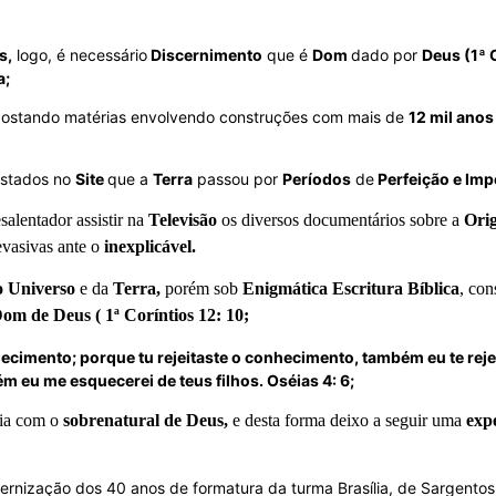
s,
logo, é necessário
Discernimento
que é
Dom
dado por
Deus (1ª 
a;
ostando matérias envolvendo construções com mais de
12 mil anos
stados no
Site
que a
Terra
passou por
Períodos
de
Perfeição e Imp
salentador assistir na
Televisão
os diversos documentários sobre a
Ori
vasivas ante o
inexplicável.
 Universo
e da
Terra,
porém sob
Enigmática Escritura Bíblica
, con
om de Deus ( 1ª
Coríntios 12: 10;
ecimento; porque tu rejeitaste o conhecimento, também eu te rejei
ém eu me esquecerei de teus filhos. Oséias 4: 6;
cia com o
sobrenatural de Deus,
e desta forma deixo a seguir uma
exp
rnização dos 40 anos de formatura da turma Brasília, de Sargentos