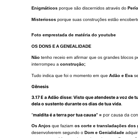
Enigmáticos
porque são discernidos através do
Perí
Misteriosos
porque suas construções estão encobert
Foto emprestada de matéria do youtube
OS DONS E A GENEALIDADE
Não
tenho receio em afirmar que os grandes blocos 
interrompeu a
construção;
Tudo indica que foi o momento em que
Adão e Eva
se
Gênesis
3.17 E a Adão disse: Visto que atendeste a voz de 
dela o sustento durante os dias de tua vida
.
“
maldita é a terra por tua causa” =
por causa da co
Os Anjos
que faziam
os corte e transladações dos
desenvolverem segundo o
Dom e Genialidade
adquir