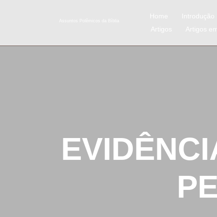
Home
Introdução
Assuntos Polêmicos da Bíblia
Artigos
Artigos e
EVIDÊNC
PE