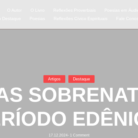
O Autor
O Livro
Reflexões Proverbiais
Poesias em Áudi
m Destaque
Poesias
Reflexões Cívico Espirituais
Fale Cono
Artigos
Destaque
IAS SOBRENAT
RÍODO EDÊN
17.12.2024
-
1 Comment