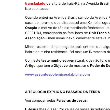
transladado
da altura de Irajá-RJ, na Avenida Bras
isto aconteceu.
Quando entrei na Avenida Brasil, saindo da Avenida
casa. Lembro-me que ultrapassei uma Kombi e logo a
Oração
o motivo de tão extraordinário fenômeno. Is
CEFET-RJ, convidando os familiares de
Onir Franci
Associação
– meu nome inexplicavelmente estava in
Minha resposta tinha chegado, pois entendi que algo 
Bairro de minha residência. Foi mais um livramento 
Com este
testemunho sobrenatural,
que não foi o 
Artigo
que tem o
Objetivo
de mostrar o
Poder de D
www.assuntospolemicosdabiblia.com
A TEOLOGIA EXPLICA O PASSADO DA TERRA
Vou começar pelas
Palavras de Jesus:
E Jesus lhes disse:
Por causa de vossa incredulidad