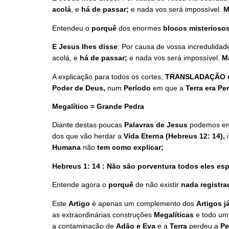
acolá
, e
há de passar;
e nada vos será impossível.
M
Entendeu o
porquê
dos enormes
blocos misterioso
E Jesus lhes disse
: Por causa de vossa incredulida
acolá, e
há de passar;
e nada vos será impossível.
M
A explicação para todos os cortes,
TRANSLADAÇÃO e
Poder de Deus,
num
Período
em que a
Terra era Per
Megalítico = Grande Pedra
Diante destas poucas
Palavras de Jesus
podemos ent
dos que vão herdar a
Vida
Eterna (Hebreus 12: 14),
i
Humana
não
tem como explicar;
Hebreus 1: 14 : Não são porventura todos eles esp
Entende agora o
porquê
de não existir
nada registra
Este
Artigo
é apenas um complemento dos
Artigos j
as extraordinárias construções
Megalíticas
e todo u
a contaminação de
Adão e Eva
e a
Terra
perdeu a
Pe