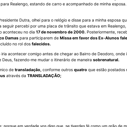
il, para Realengo, estando de carro e acompanhado de minha esposa.
 Presidente Dutra, olhei para o relógio e disse para a minha espos
 seguir percebi por uma placa de trânsito que estava em Realengo
to aconteceu no dia
17 de novembro de 2000.
Posteriormente, rece
sco Damas
para participarem de
Missa em favor dos Ex-Alunos
fal
cluído no rol dos
falecidos.
iria acontecer comigo antes de chegar ao Bairro de Deodoro, onde ir
de Deus, fazendo-me mudar o itinerário de maneira
sobrenatural.
único de
transladação,
conforme outros
quatro
que estão postados
eus
através da
TRANSLADAÇÃO;
e; porque em verdade vos digo que, se tiverdes fé como um grão de mo