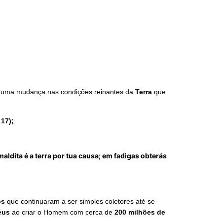
e uma mudança nas condições reinantes da
Terra
que
 17);
aldita é a terra por tua causa; em fadigas obterás
os
que continuaram a ser simples coletores até se
eus
ao criar o Homem com cerca de
200 milhões de