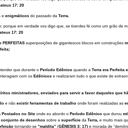
ateus 17: 20
s
e
enigmáticos
do passado da
Terra.
de; porque em verdade vos digo que, se tiverdes fé como um grão de 
ateus 17: 20
 PERFEITAS
superposições de gigantescos blocos em construções
m
feita;
ender que durante o
Período
Edênico
quando a
Terra era Perfeita
nteragiam com os
Edênicos
e realizaram tudo o que existe de extrao
íritos ministradores, enviados para servir a favor daqueles que h
do
e não
existir ferramentas de
trabalho
onde foram realizadas as
e
á Postados no Site
onde eu abordo o
Período Edênico
que durou
mi
m
conjunto de desenhos
sobre a
superfície
da
Terra,
e muito mais q
rfeição
tornando-se
“maldita”
(
GÊNESIS 3: 17)
e morada de “demôn