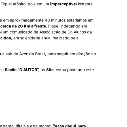
 Fiquei atônito, pois em um
imperceptível
instante
a que em aproximadamente 40 minutos estaríamos em
,
cerca de 20 Km à frente.
Fiquei indagando em
bi um comunicado da Associação de Ex-Alunos da
ecidos
, em solenidade anual realizado pela
ia sair da Avenida Brasil, para seguir em direção ao
 na
Seção “O AUTOR”,
no
Site
, estou postando este
starda, direis a este monte:
Passa daqui para