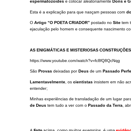
espermatozoides
e colocar aleatoriamente
Dons e G
Esta é a explicação para que nasçam pessoas com
do
O
Artigo
“O POETA CRIADOR”
postado no
Site
tem t
ejaculação pelo homem e consequente nascimento 
AS ENIGMÁTICAS E MISTERIOSAS CONSTRUÇÕES
https://www.youtube.com/watch?v=fc8fQ8QcNqg
São
Provas
deixadas por
Deus
de um
Passado Perfe
Lamentavelmente
, os
cientistas
insistem em não ac
entender;
Minhas experiências de transladação de um lugar pa
de
Deus
tem tudo a ver com o
Passado da Terra
, ab
A
Foto
acima, como muitos exemplos, é uma
evidênc