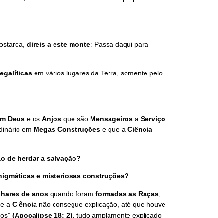
mostarda,
direis a este monte:
Passa daqui para
egalíticas
em vários lugares da Terra, somente pelo
 em Deus
e os
Anjos
que são
Mensageiros
a
Serviço
rdinário em
Megas Construções
e que a
Ciência
ão de herdar a salvação?
nigmáticas e misteriosas construções?
lhares de anos
quando foram
formadas as Raças
,
ue a
Ciência
não consegue explicação, até que houve
ios”
(Apocalipse 18: 2),
tudo amplamente explicado