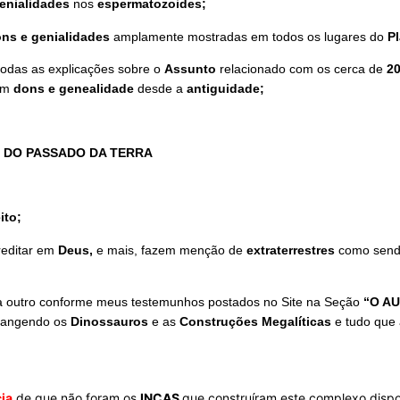
enialidades
nos
espermatozoides;
ns e genialidades
amplamente mostradas em todos os lugares do
P
odas as explicações sobre o
Assunto
relacionado com os cerca de
20
com
dons e genealidade
desde a
antiguidade;
 DO PASSADO DA TERRA
ito;
reditar em
Deus,
e mais, fazem menção de
extraterrestres
como sendo
ra outro conforme meus testemunhos postados no Site na Seção
“O A
rangendo os
Dinossauros
e as
Construções Megalíticas
e tudo que
ia
de que não foram os
INCAS
que construíram este complexo dispo