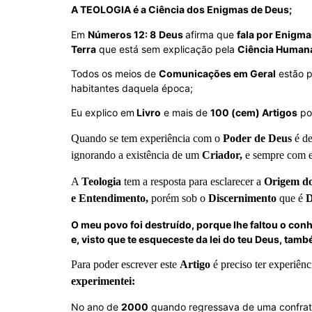
A TEOLOGIA é a Ciência dos Enigmas de Deus;
Em
Números 12: 8
Deus
afirma que
fala por Enigma
Terra
que está sem explicação pela
Ciência Human
Todos os meios de
Comunicações em Geral
estão p
habitantes daquela época;
Eu explico em
Livro
e mais de
100 (cem) Artigos
po
Quando se tem experiência com o
Poder de Deus
é de
ignorando a existência de um
Criador,
e sempre com e
A
Teologia
tem a resposta para esclarecer a
Origem do
e Entendimento,
porém sob o
Discernimento
que é
D
O meu povo foi destruído, porque lhe faltou o conh
e, visto que te esqueceste da lei do teu Deus, tamb
Para poder escrever este
Artigo
é preciso ter experiên
experimentei:
No ano de
2000
quando regressava de uma confrate