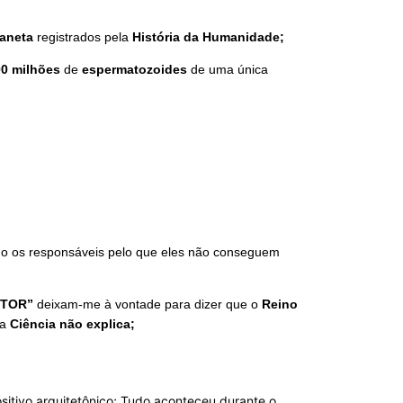
laneta
registrados pela
História da Humanidade;
0 milhões
de
espermatozoides
de uma única
 os responsáveis pelo que eles não conseguem
UTOR”
deixam-me à vontade para dizer que o
Reino
 a
Ciência não explica;
sitivo arquitetônico; Tudo aconteceu durante o