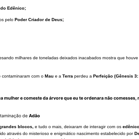
odo Edênico;
os pelo
Poder Criador de Deus;
pesando milhares de toneladas deixados inacabados mostra que houv
 contaminaram com o
Mau
e a
Terra
perdeu a
Perfeição
(Gênesis 3:
tua mulher e comeste da árvore que eu te ordenara não comesses, m
ntaminação de
Adão
 grandes blocos,
e tudo o mais, deixaram de interagir com os
edênic
ido através do misterioso e enigmático nascimento estabelecido por
D